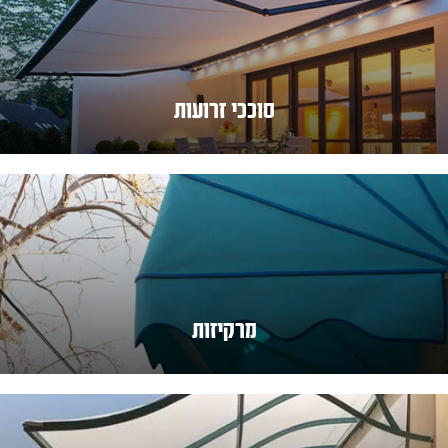
סוככי זרועות
מרקיזות