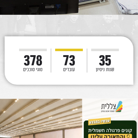
378
73
35
שנות ניסיון
עובדים
סוגי סוככים