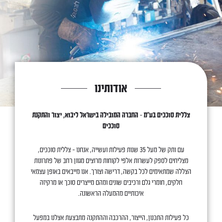
אודותינו
צללית סוככים בע"מ – החברה המובילה בישראל ליבוא, יצור והתקנת
סוככים
עם ותק של מעל 35 שנות פעילות ועשייה, אנחנו – צללית סוככים,
מצליחים לספק לעשרות אלפי לקוחות מרוצים מגוון רחב של פתרונות
הצללה שמתאימים לכל בקשה, דרישה וצורך. אנו מייבאים באופן עצמאי
חלקים, חומרי גלם ורכיבים שונים ומהם מייצרים סוכך או מרקיזה
איכותיים מהמעלה הראשונה.
כל פעילות התכנון, הייצור, ההרכבה וההתקנה מתבצעת אצלנו במפעל