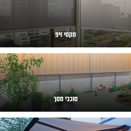
מקסי זיפ
סוככי מסך