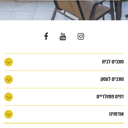
סוככים לבית
סוככים לעסק
דפים פופולריים
אודותינו