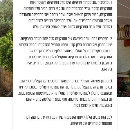
1. מרכיב חשוב ממחיר מרקיזה הינו גודל המרקיזה והשטח אותו
המרקיזה מכסה. גודל המרקיזה מחושב לפי רוחב הקיר עליו מותקנת
המרקיזה, כפול עומק היציאה שלה. עקב צורתה של המרקיזה והעובדה
שגודל הזרועות המרכיבים את שלד המרקיזה צריכים להיות זהים
בגודלם, חייב גובה המרקיזה להיות שווה לעומק היציאה שלה.
2. במקרים בהם עומק היציאה של המרקיזה גדול יותר מגובה המרקיזה,
ישנו פתרון של הוספת חלק קבוע וממנו תתחיל המרקיזה. החלק הקבוע
– קונסטרוקציה מברזל מגולוון, שמוצמד לקיר ועליו מתקינים את
המרקיזה. בבואכם לרכוש מרקיזה מתקפלת למרפסת, יש לקחת
בחשבון כי במקרים בהם נדרשת הוספת חלק קבוע, המחירים יהיו
בהתאם.
3. מנגנון פתיחה חשמלי – בדומה לשאר הסוככים המתקפלים, הרי שגם
בסוכך מרקיזה מתקפלת ניתן להפוך את מערכת השליטה בסוכך מידנית
(באמצעות חבל) למערכת שליטה חשמלית וזאת באמצעות הוספת מנוע.
גם במקרה זה ניתן לבחור בין כמה סוגי מנוע והשליטה בהם – האם
באמצעות שלט או לחצן בקיר.
לכל המרכיבים הללו קיימת השפעה ישירה על המחיר, ובדומה לכך
מתומחרים מחירים של מרקיזות.