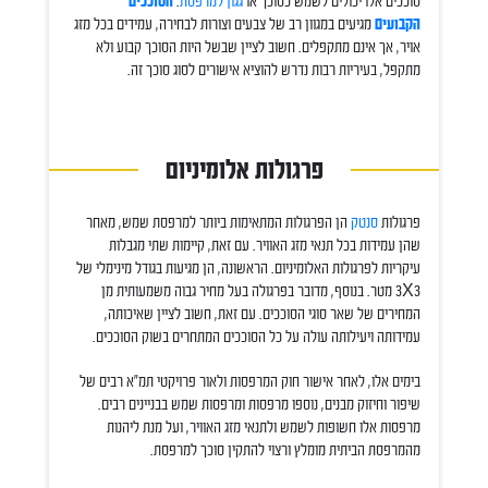
סוככים אלו יכולים לשמש כסוכך או
גגון למרפסת
.
הסוככים
הקבועים
מגיעים במגוון רב של צבעים וצורות לבחירה, עמידים בכל מזג
אויר, אך אינם מתקפלים. חשוב לציין שבשל היות הסוכך קבוע ולא
מתקפל, בעיריות רבות נדרש להוציא אישורים לסוג סוכך זה.
פרגולות אלומיניום
פרגולות
סנטק
הן הפרגולות המתאימות ביותר למרפסת שמש, מאחר
שהן עמידות בכל תנאי מזג האוויר. עם זאת, קיימות שתי מגבלות
עיקריות לפרגולות האלומיניום. הראשונה, הן מגיעות בגודל מינימלי של
3X3 מטר. בנוסף, מדובר בפרגולה בעל מחיר גבוה משמעותית מן
המחירים של שאר סוגי הסוככים. עם זאת, חשוב לציין שאיכותה,
עמידותה ויעילותה עולה על כל הסוככים המתחרים בשוק הסוככים.
בימים אלו, לאחר אישור חוק המרפסות ולאור פרויקטי תמ"א רבים של
שיפור וחיזוק מבנים, נוספו מרפסות ומרפסות שמש בבניינים רבים.
מרפסות אלו חשופות לשמש ולתנאי מזג האוויר, ועל מנת ליהנות
מהמרפסת הביתית מומלץ ורצוי להתקין סוכך למרפסת.