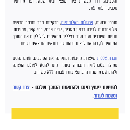
והסביבה, דרך מבשרת ציון, מוצא ובית שמש, ועד מודיעין,
מכבים-רעות ועוד.
סוככי זרועות,
פרגולות מאלומיניום
, מרקיזות מבד ומבחר מרשים
של פתרונות לדירה בבניין מגורים, לבית פרטי, בתי קפה, מסעדות,
חנויות, משרדים ועוד ועוד. בצללית מתאימים לכל לקוח את הסוכך
המתאים לו, בהתאם לרצונו ובהתחשב בתנאים הנמצאים בשטח.
חברת צללית
מייצרת, מייבאת ומתקינה את הסוככים, ואתם נהנים
ממוצר בטכנולוגיה הגבוהה ביותר. ניתן להגיע לאולם התצוגה
ולהתרשם מהמגוון הרב ומאיכות העבודה ללא פשרות.
לפגישת ייעוץ חינם ולהתאמת הסוכך שלכם –
צרו קשר
ונשמח לעזור
.