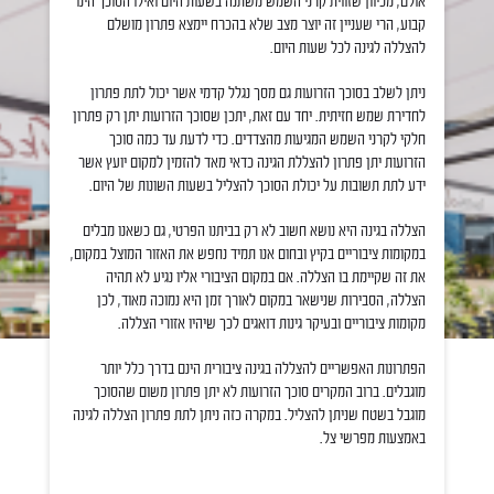
אולם, מכיוון שזווית קרני השמש משתנה בשעות היום ואילו הסוכך הינו
קבוע, הרי שעניין זה יוצר מצב שלא בהכרח יימצא פתרון מושלם
להצללה לגינה לכל שעות היום.
ניתן לשלב בסוכך הזרועות גם מסך נגלל קדמי אשר יכול לתת פתרון
לחדירת שמש חזיתית. יחד עם זאת, יתכן שסוכך הזרועות יתן רק פתרון
חלקי לקרני השמש המגיעות מהצדדים. כדי לדעת עד כמה סוכך
הזרועות יתן פתרון להצללת הגינה כדאי מאד להזמין למקום יועץ אשר
ידע לתת תשובות על יכולת הסוכך להצליל בשעות השונות של היום.
הצללה בגינה היא נושא חשוב לא רק בביתנו הפרטי, גם כשאנו מבלים
במקומות ציבוריים בקיץ ובחום אנו תמיד נחפש את האזור המוצל במקום,
את זה שקיימת בו הצללה. אם במקום הציבורי אליו נגיע לא תהיה
הצללה, הסבירות שנישאר במקום לאורך זמן היא נמוכה מאוד, לכן
מקומות ציבוריים ובעיקר גינות דואגים לכך שיהיו אזורי הצללה.
הפתרונות האפשריים להצללה בגינה ציבורית הינם בדרך כלל יותר
מוגבלים. ברוב המקרים סוכך הזרועות לא יתן פתרון משום שהסוכך
מוגבל בשטח שניתן להצליל. במקרה כזה ניתן לתת פתרון הצללה לגינה
באמצעות מפרשי צל.