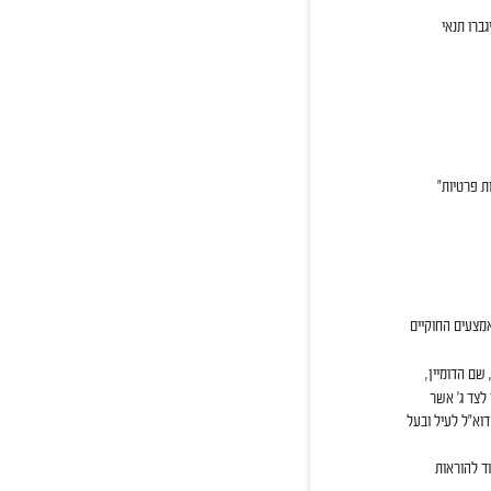
ברו תנאי
ת פרטיות"
אמצעים החוקיים
 שם הדומיין,
 לצד ג' אשר
וא"ל לעיל ובעל
ד להוראות