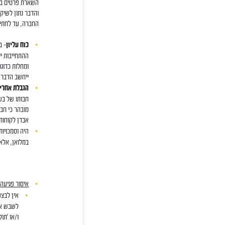
השארת פרטים באת
והדבר נתון לשיק
החברה, עד לחתימ
כוח עליון
– ב
ההתחייבות יי
ומחלות כדוגמ
ייחשב הדבר 
הגבלת אחרי
חבותו של בע
מובהר כי חבו
אבדן לקוחות ו
היה וסמכויות
במלואן, אלא
איסור פגיעה
אין לבצע
לשבש את 
ו/או 'תו