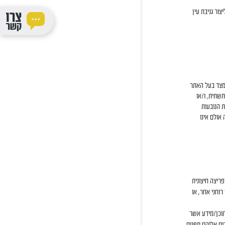
ור גניבת עין
 מצד בעל האתר
תשתית, ו/או
 הנובעות
אולם אינו
ריצה חיצונית
רוחני אחר, או
תוכן/מידע אשר
ים אליהם מפנים