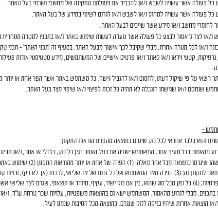
ע כל פעולה אשר עשויה לשבש ו/או להכביד את פעולתם התקינה של מחשבי ושרתי בעל האתר.
 כל פעולה אשר עשויה למחוק ו/או לשבש ו/או לגרום לשינוי במידע של בעל האתר.
ר לחומרי מחשב ו/או מידע אשר שייכים לבעל האתר.
ו/או לצד ג' אסור לבצע כל פעולה אשר נועדה לעשות שימוש באתר ו/או בתכניו למטרה מסחרית ו
ונה ו/או לכל מטרה אחרת, מבלי שקיבל לכך אישור מבעל האתר. בסעיף זה 'תכני האתר' – תכני טקס
 גרפיקות, קטעי וידאו ו/או סאונד ו/או פרטים אישיים של המשתמשים, מידע סטטיסטי אודות פעיל
ה.
 רשאי על פי שיקול דעתו, לחסום ו/או להגביל גישה, כל משתמש באתר אשר הפר אחת או יותר מה
מש שנחסם ו/או שגישתו הוגבלה לא תהיה כל זכות לפיצוי ו/או שיפוי מצד בעל האתר.
תמש –
ת והוא בלבד אחראי לכל נזק שיגרם כתוצאה מהפרת הוראות התקנון.
וע מהאמור בכל סעיף אחר, המשתמש ישפה את בעל האתר בגין כל נזק, כלכלי או אחר, ו/או תביע
צד ג' כלשהו שיגרמו כתוצאה מכל אחד מאלה: (1) הפרה של אח
שלא בהתאם לתקנון זה; (3) הפרה מצד המשתמש של כל זכות של צד שלישי, לרבות (אך לא רק), זכויות קנ
הזכות לפרטיות; (4) כל נזק מכל סוג שהוא, בין אם נזק ישיר, עקיף, מיוחד או תוצאתי, שגרם לצד שלישי
בתכנים. מבלי לגרוע מהאמור, המשתמש ישא גם בהוצאות משפטיות, עלויות שכר טרחת עו"ד, ו/או 
/או הוצאות אחרות שיהיו בזיקה לנזק שנגרם, כתוצאה מכל הסיבות שנמנו לעיל.