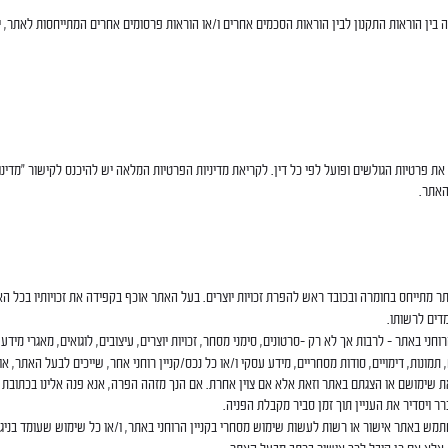
בין הוראות התקנון לבין הוראות הסכמים אחרים ו/או הוראות פרסומים אחרים המתייחסות לאתר, יג
ת פרטיות הגולשים ופועל לפי כל דין. לקריאת מדיניות הפרטיות המלאה יש להיכנס לקישור "מדינו
האתר.
 מתייחס בחומרה ובכובד ראש להפרת זכויות יוצרים. בעל האתר אוכף בקפידה את זכויותיו בכל ה
דים לרשותו.
רוחני באתר – לרבות אך לא רק –סרטונים, סימני מסחר, זכויות יוצרים, עיצובים, לוגואים, מאגרי מידע,
תמונות, דימויים, סודות מסחריים, מידע עסקי ו/או כל נכס/קניין רוחני אחר, שייכים לבעל האתר, או
שימושם או הצגתם באתר וזאת אלא אם צוין אחרת. אם הנך מזהה הפרה, אנא פנה אלינו בכתובת ד
ר ויסדיר את העניין תוך זמן סביר מקבלת הפניה.
מש באתר אישור או רשות לעשות שימוש מסחרי בקניין הרוחני באתר, ו/או כל שימוש שעומד בניגו