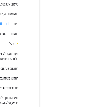
טלפון: 03-5362955
העצמאות 40, יהוד
האתר –
.co.il/
התקנון – מסמך זה
כללי –
תקנון זה, כולל ב
כל תנאי השימוש.
המשתמש/ת מסכים,
התקנון מנוסח בלש
מובהר ומודגש כי 
תנאי התקנון חלי
שהיא, וללא הגבלת