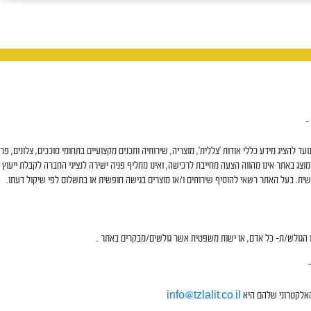
עד להציג מידע כללי אודות 'צללית', מוצריה, שירותיה ותכנים מקצועיים בתחומי סוככים, צלונים, פר
צג באתר אינו מהווה הצעה מחייבת לרכישה, ואינו מחליף פניה ישירה לנציגי החברה לקבלת ייעוץ 
ית. בעל האתר רשאי להוסיף שירותים ו/או מוצרים בגישה חופשית או בתשלום לפי שיקול דעתו.
גולש/ת– כל אדם, או ישות משפטית אשר גולשים/מבקרים באתר .
אלקטרוני שלהם היא
info@tzlalit.co.il