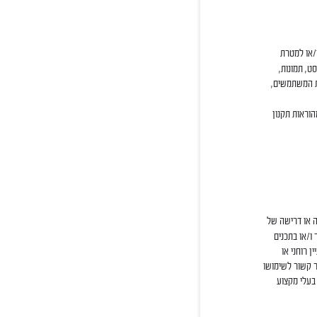
/או למטרת
ט, תמונות,
ות המשתמשים,
וראות תקנון
ה או דרישה של
ת או יותר מהוראות התקנון (2) שימוש באתר ו/או בתכנים
יין רוחני או
 אשר קשור לשימושו
בעלי מקצוע