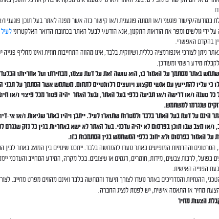
.
 במודעה/קישור פוגעני ו/או תמונה פוגענית ו/או קישור כזה אשר מפנה לאתר בעל תוכן פוגעני ו/א
ל ידי גולשים ומפר את הוראות התקנון, אנא הודע/י לבעל האתר בכתובת הדואר האלקטרוני
לעיל
ו
ין בהקדם האפשרי.
תר ניתן לצורכי אינפורמציה כללית ושיווקית בלבד, אינו מהווה התחייבות חוזית ואינו מחליף פנייה יש
קבלת מידע רשמי ומעודכן.
תמש באתר מסתמך על האמור בו, הוא עושה זאת על דעת עצמו, מבחירתו ועל אחריותו הבלעדי
ו כי עליו להתייעץ עם אנשי מקצוע ויועצים רלוונטיים לתחום. משתמש אשר הסתמך על תכני ה
כל טענה ו/או דרישה ו/או תביעה כלפי בעל האתר, ובעל האתר יהיה פטור מכל פיצוי ו/או חיוב 
זקים שנגרמו למשתמש
.
ר הינם על דעת בעל האתר בלבד ולמטרות שתוארו לעיל. ייתכן ויהיו באתר שגיאות ו/או אי-דיו
, ו/או מצב שבו תוכן בפרסום לא יהיה עדכני. בעל האתר לא ישא באחריות בגין כל נזק שנגרם
 על האמור בפרסום ולא יחוב כלפי המשתמש בגין הסתמכות כזו.
 הסרטונים וההדמיות המופיעים באתר נועדו להמחשה בלבד. ייתכנו שינויים בין המוצג באתר לבין המ
ם בפועל, לרבות צבעים, מידות, חומרים, דגמים או עיצובים. בכל מקרה, המידע המחייב והעדכני יימסר 
עת הפנייה האישית.
כני, ההנחיות והמדריכים באתר נועדו לצורך תיעוד והמחשה בלבד ואינם מהווים מפרט מחייב. לצו
צעת מחיר או התאמה אישית, יש לפנות לנציג החברה.
קבלת הצעות מחיר