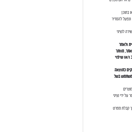
ו בתוכן
נפעל להסדיר
ירה לנציגי
ת ולאחר
אתר, מוותר
ו/או שיפוי
קים כתוצאה
 למשתמש בשל
וצרים
על ידי נציגי
רך קבלת מפרט