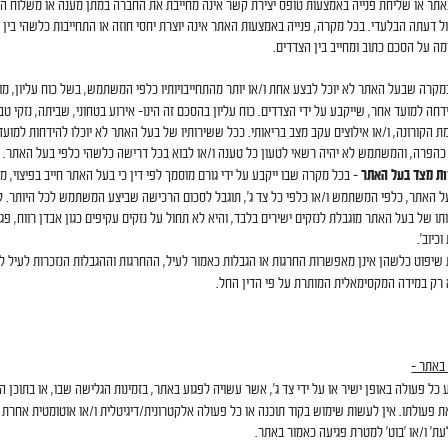
ר או שליחת פנייה באמצעות טופס יצירת קשר אינה מחייבת את החברה במתן מענה או משלוח הצ
ול דעתה הבלעדי. בכל מקרה, פנייה באמצעות האתר אינה יוצרת יחסי חוזה או התחייבות כלשהי בין
ה על הסכם כתוב ומחייב בין הצדדים.
מקרה שבעל האתר לא יוכל לבצע אחת ו/או יותר מהתחייבויותיו כלפי המשתמש, בשל כוח עליון, מו
דחה למועד אחר, שייקבע על ידי הצדדים. כוח עליון בהסכם זה הינו- אירוע בטחוני, שביתה, נזקי טב
ת הקורונה, ו/או אילוצים עקב מצב בריאותי. ככל ששירותיו של בעל האתר לא יוכלו להידחות למועד
כהפרה, והמשתמש לא יהיה רשאי לטעון כל טענה ו/או לבוא בכל דרישה כלשהי כלפי בעל האתר.
ות מצד בעל האתר
– בכל מקרה שבו ייקבע על ידי גורם מוסמך לפי דין כי בעל האתר חייב בפיצוי, מ
ל האתר, כלפי המשתמש ו/או כלפי כל צד ג', תוגבל לסכום הרכישה שביצע המשתמש לכל היותר. 
תו של בעל האתר מוגבלת לנזקים ישירים בלבד, והיא לא תחול על נזקים עקיפים כגון אבדן רווח, פגי
כיוב'.
 שיפוט כלשהן אינן מאפשרות החרגות או הגבלות כאמור לעיל, ההחרגות וההגבלות הנזכרות לעיל ל
 רק במידה המקסימאלית המותרת על פי הדין החל.
 באתר –
 כל פעולה באופן ישיר או על ידי צד ג', אשר עשויה לפגוע באתר, בזמינות הגלישה שבו, או בתוכן המו
פעולתו. אין לעשות שימוש בקוד תוכנה או כל פעולה אלקטרונית/דיגיטלית ו/או אוטומטית אחרת לר
לעת' ו/או 'בוט' למטרת פגיעה כאמור באתר.