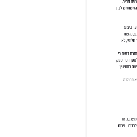
עת מחיר,
 המשתמש לבין
עד ביצוע
ע, מגפות
 חלופי, לא
וסכם בזאת כי
למען הסר ספק
עה במוניטין,
א תחולנה
צג בו, או
בות – וירוס