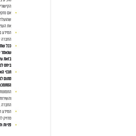
הקישורים
אם נתקלת
שהועלה ע
את העני
המידע בא
החברה ל
ככל שמש
שנאמר ל
בזאת על 
ביחס לנ
תכני האת
מתום לב
הסתמכות
התמונות,
והשירותי
החברה ב
המידע הט
מדויק לה
פניות ו