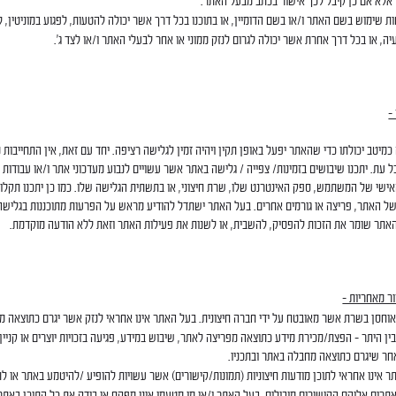
 אלא אם כן קיבל לכך אישור בכתב מבעל האתר.
ת שימוש בשם האתר ו/או בשם הדומיין, או בתוכנו בכל דרך אשר יכולה להטעות, לפגוע במוניטין, ליצ
יה, או בכל דרך אחרת אשר יכולה לגרום לנזק ממוני או אחר לבעלי האתר ו/או לצד ג'.
–
מיטב יכולתו כדי שהאתר יפעל באופן תקין ויהיה זמין לגלישה רציפה. יחד עם זאת, אין התחייבות
 עת. יתכנו שיבושים בזמינות/ צפייה / גלישה באתר אשר עשויים לנבוע מעדכוני אתר ו/או עבודות 
שי של המשתמש, ספק האינטרנט שלו, שרת חיצוני, או בתשתית הגלישה שלו. כמו כן יתכנו תקלות
ל האתר, פריצה או גורמים אחרים. בעל האתר ישתדל להודיע מראש על הפרעות מתוכננות בגלישה 
האתר שומר את הזכות להפסיק, להשבית, או לשנות את פעילות האתר וזאת ללא הודעה מוקדמת.
ר מאחריות –
חסן בשרת אשר מאובטח על ידי חברה חיצונית. בעל האתר אינו אחראי לנזק אשר יגרם כתוצאה מפ
ין היתר – הפצת/מכירת מידע כתוצאה מפריצה לאתר, שיבוש במידע, פגיעה בזכויות יוצרים או קניין 
חר שיגרם כתוצאה מחבלה באתר ובתכניו.
 אינו אחראי לתוכן מודעות חיצוניות (תמונות/קישורים) אשר עשויות להופיע /להיטמע באתר או ל
תרים אליהם הקישורים מובילים. בעל האתר ו/או מי מטעמו אינו מפקח או בודק את כל התוכן באתר