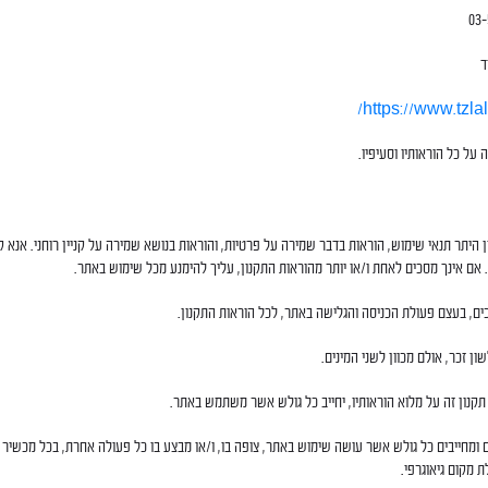
https://www.tzlalit
 על כל הוראותיו וסעיפיו.
ין היתר תנאי שימוש, הוראות בדבר שמירה על פרטיות, והוראות בנושא שמירה על קניין רוחני. אנא ק
 אם אינך מסכים לאחת ו/או יותר מהוראות התקנון, עליך להימנע מכל שימוש באתר.
 בעצם פעולת הכניסה והגלישה באתר, לכל הוראות התקנון.
ון זכר, אולם מכוון לשני המינים.
תקנון זה על מלוא הוראותיו, יחייב כל גולש אשר משתמש באתר.
ם ומחייבים כל גולש אשר עושה שימוש באתר, צופה בו, ו/או מבצע בו כל פעולה אחרת, בכל מכשיר 
 מקום גיאוגרפי.