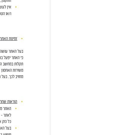
התקנון,
אין לעשו
ו/או הטע
זמינות האתר 
בעל האתר עושה כ
כי האתר יפעל בכל
תקלות במחשב האי
משירות האחסון ש
מחויב לכך. בעל 
הוראות שחרו
האתר מאו
לאתר – ב
כל נזק א
בעל האתר
מופיע בא