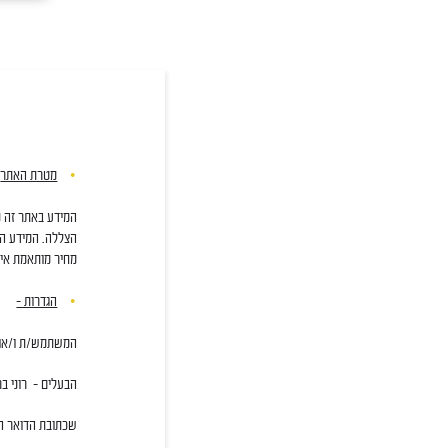
מטרת האתר
–
המידע באתר זה נו
הצללה. המידע המו
מחיר מותאמת איש
הגדרות –
המשתמש/ת ו/או ה
הבעלים
–
רוני בר
שכתובת הדואר ה