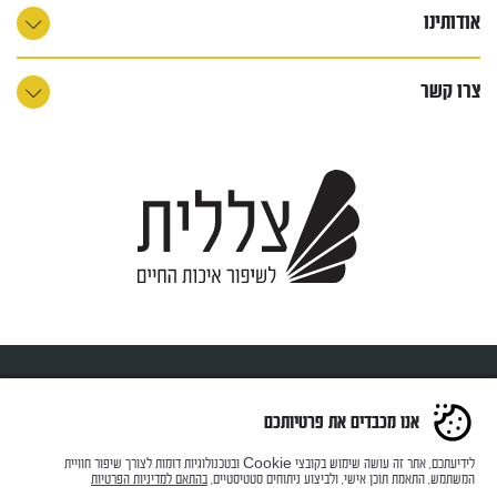
אודותינו
צרו קשר
כל הזכויות שמורות ל-צללית © 2023
אנו מכבדים את פרטיותכם
Website & SEO by Webguru | Web Design by PURE DESIGN
לידיעתכם, אתר זה עושה שימוש בקובצי Cookie ובטכנולוגיות דומות לצורך שיפור חוויית
המשתמש, התאמת תוכן אישי, ולביצוע ניתוחים סטטיסטיים,
בהתאם למדיניות הפרטיות