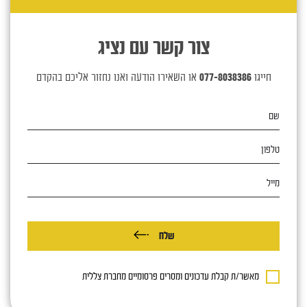
צור קשר עם נציג
חייגו
077-8038386
או השאירו הודעה ואנו נחזור אליכם בהקדם
שם
טלפון
מייל
שלח
מאשר/ת קבלת עדכונים ומסרים פרסומיים מחברת צללית