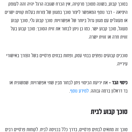
בסוכך קבוע, בשונה מסוכך מרקיזה, אין הכרח שגובה הרגל יהיה זהה לעומק
היציאה – דבר נוסף המאפשר ליצור סוכך במגוון של צורות בעלות קווים ישרים
או מעוגלים עם מגוון גדול ביותר של אפשרויות: סוכך קבוע גלי, סוכך קבוע
מעוגל, סוכך קבוע ישר. כמו כן ניתן לבחור את זוית הסוכך: סוכך קבוע בעל
זווית חדה או זווית ישרה.
סוככים קבועים נפוצים בבתי עסק, ופחות בבתים פרטיים בשל הצורך באישורי
עירייה.
כיסוי הבד –
את יריעת הכיסוי ניתן לבחור מבין שתי אפשרויות: שמשונית או
בד דראלון ברמה גבוהה.
למידע נוסף
.
סוכך קבוע לבית
סוכך זה מתאים לבתים פרטיים, בדרך כלל בכניסה לבית. לקוחות פרטיים רבים