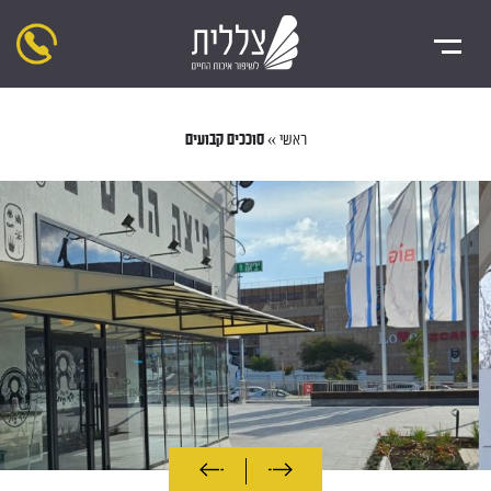
ראשי
»
סוככים קבועים