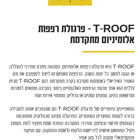
T-ROOF – פרגולת רפפות
אלומיניום מתקדמת
T-ROOF היא פרגולת רפפות אלומיניום, המהווה פתרון מודרני להצללה
או הגנה למשך כל ימות השנה. הרפפות מאפשרות ליצור לעצמכם את מזג
האוויר האידיאלי באמצעות מערכת בקרה מתקדמת. דגם T-ROOF מבית
צללית הוא אחד מדגמי הרפפות האלגנטיים ביותר בסביבה ומתאים לחצרות
ומדשאות בתים, עסקים קטנים או גדולים, מתחמי אירוח ועוד.
המאפיינים היחודיים של פרגולת T-ROOF הם שהופכים אותה למובילה
ברורה לעומת המוצרים המתחרים. הפרגולה מציגה טכנולוגיה מתוחכמת
בקונספט חדשני ובעיצוב מודרני. המערכת הופכת שטח חיצוני לנוח, מעוצב
ויעיל המותאם אישית לדרישות הלקוח ולשטח ההתקנה, עם תפקוד
פונקציונאלי ומענה לכל מזג אוויר.