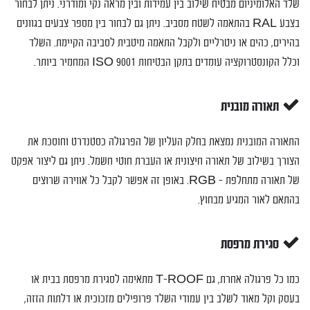
שלד האלומיניום מבטיח שילוב בין עמידות ובין מראה נקי ומודרני. ניתן לבחור
בצבע RAL בהתאמה לשטח מסביב. ניתן גם לבחור בין מספר צבעים בגוונים
בהירים, כהים או ניטרליים ולקבל התאמה מיטבית לסביבה הקיימת. השלד
וכלל הקונסטרוקציה עומדים בתקן הבטיחות ISO 9001 המחמיר ביותר.
תאורה מובנית
התאורה המובנית נמצאת בחלק העליון של הפרגולה כסטנדרט וחוסכת את
הצורך בשילוב של תאורה חיצונית או העברת חוטי חשמל. ניתן גם ליצור אפקט
של תאורה מתחלפת – RGB. באופן זה אפשר לקבל כל אווירה שרוצים
בהתאם לאור המגיע מבחוץ.
סגירת מרפסת
כמו כל פרגולה אחרת, גם T-ROOF מתאימה לסגירת מרפסת בבית או
בעסק וקל מאוד לשלב בין עמודי השלד פרופילים מזכוכית או דלתות הזזה,