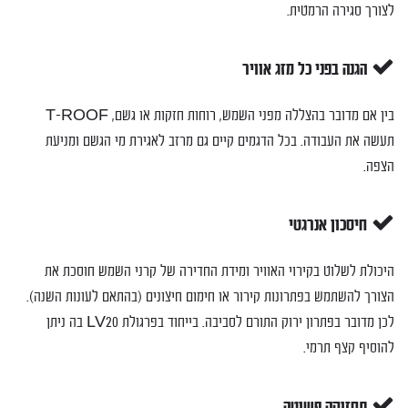
לצורך סגירה הרמטית.
הגנה בפני כל מזג אוויר
בין אם מדובר בהצללה מפני השמש, רוחות חזקות או גשם, T-ROOF
תעשה את העבודה. בכל הדגמים קיים גם מרזב לאגירת מי הגשם ומניעת
הצפה.
חיסכון אנרגטי
היכולת לשלוט בקירוי האוויר ומידת החדירה של קרני השמש חוסכת את
הצורך להשתמש בפתרונות קירור או חימום חיצונים (בהתאם לעונות השנה).
לכן מדובר בפתרון ירוק התורם לסביבה. בייחוד בפרגולת LV20 בה ניתן
להוסיף קצף תרמי.
תחזוקה פשוטה