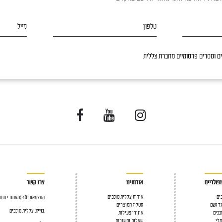
טלפון
מייל
 ומסרים פרסומיים מחברת צללית
פולריים
אודותינו
צרו קשר
כים
אודות צללית סוככים
העצמאות 40 (מאחורי תחנת הדלק), יהוד 56304
גד גשם
קטלוג המוצרים
בוייז:
צללית סוככים
ככים
איזורי פעילות
מלי
שאלות ותשובות