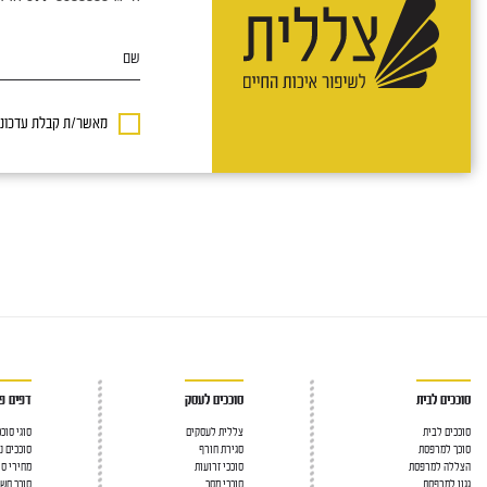
שם
מאשר/ת קבלת עדכונים
סוככים לבית
סוככים לעסק
דפים פו
סוככים לבית
צללית לעסקים
סוגי סוכ
סוכך למרפסת
סגירת חורף
סוככים נ
הצללה למרפסת
סוככי זרועות
מחירי סו
גגון למרפסת
סוככי מסך
סוכך חש