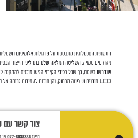
התשתית הטכנולוגית מתבססת על פרגולות אלומיניום חשמליות
ניקוז מים סמויה. השליטה המלאה שלנו בתהליכי הייצור הבט
שנדרשו בשטח, כך שכל רכיבי הקירוי הגיעו מוכנים להתקנה לל
LED מובנית ושליטה מרחוק, והן תוכננו לעמידות גבוהה אל מול תנאי מזג האוויר המשתנים באזור.
צור קשר עם נ
חייגו
077-8038386
או ה