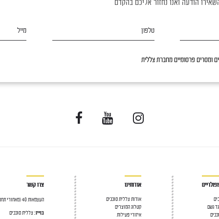
שאירו הודעה ואנו נחזור אליכם בהקדם
טלפון
מייל
 ומסרים פרסומיים מחברת צללית
פולריים
אודותינו
צרו קשר
כים
אודות צללית סוככים
העצמאות 40 (מאחורי תחנת הדלק), יהוד 56304
גד גשם
קטלוג המוצרים
בוייז:
צללית סוככים
ככים
איזורי פעילות