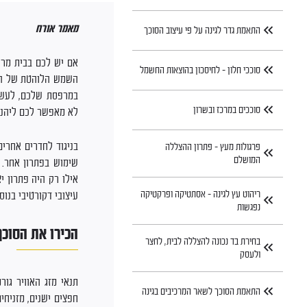
מאמר אורח
התאמת גדר לגינה על פי עיצוב הסוכך
אם יש לכם בבית מרפ
סוככי חלון – לחיסכון בהוצאות החשמל
השמש הלוהטת של הקי
במרפסת שלכם, לעשו
סוככים במרכז ובשרון
לא מאפשר לכם ליהנו
בניגוד לחדרים אחרים
פרגולות מעץ – פתרון ההצללה
המושלם
שימוש בפתרון אחר. 
אילו רק היה פתרון י
ריהוט עץ לגינה – אסתטיקה ופרקטיקה
עיצובי דקורטיבי בנ
נפגשות
הכירו את הסוכך
בחירת בד נכונה להצללה לבית, לחצר
ולעסק
תנאי מזג האוויר גו
התאמת הסוכך לשאר המרכיבים בגינה
חפצים ישנים, מזניחי