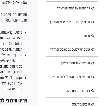
האידיאלי להצללתה. 
כך תתכננו את הגינה האידאלית
סוככים הם פתרונות 
טבעית עבור בעלי מר
מה עדיף: סוכך חשמלי או פרגולת עץ?
בראש ובראשונה, 
חניונית
ישיר את האור ומו
השמש אל חדרים נ
רבות, תלוי במבנה 
עיצוב חוץ לבתים עם סוככים ופרגולות
החורף הישראלי א
ימים גשומים ואפ
סוככים באזור חדרה והצפון
מפני הרטיבות, ו
עליכם, משום שהוא
סוככים, פתרון מצוין לכל עונות השנה
זקוקים לחלל נוס
אותו למעין חדר 
מקפלים את הסוכך 
כיצד בוחרים ריהוט גן
פריט עיצובי לכ
סוככים בירושלים