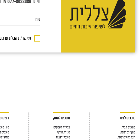
חייגו
077-8038386
או ה
שם
מאשר/ת קבלת עדכונים
סוככים לבית
סוככים לעסק
דפים פו
סוככים לבית
צללית לעסקים
סוגי סוכ
סוכך למרפסת
סגירת חורף
סוככים נ
הצללה למרפסת
סוככי זרועות
מחירי סו