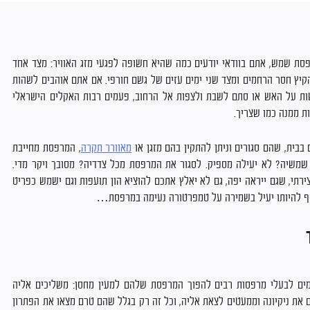
סת שמש, אתם בוודאי יודעים כמה שהיא חשופה לפגעי מזג האוויר: מצד אחד
ץ חסר הרחמים ומצד שני ימים עזים של גשם חורפי. אם אתם אוהבים לשהות
ת על האש או סתם לשבת ולצפות אל הרחוב, פעמים רבות האקלים הישראלי
ת ממנה כמו שצריך.
 בבית, שהם סגורים וניתן להתקין בהם מזגן או
מאוורר תקרה
, המרפסת מחייבת
שמשיה? לא יעילה מספיק. לסגור את המרפסת מכל צדדיה? מסובך ויקר מדי.
צירתי, שגם ייראה יפה, גם לא יאלץ אתכם להוציא הון תועפות וגם ישמש כפריט
וסף להיותו יעיל בשמירה על טמפרטורה נעימה במרפסת…
רמים לבעלי מרפסות רבים להפוך המרפסת שלהם למעין מחסן: משליכים אליה
ם את ניקיונה וממעטים לצאת אליה, וכל זה רק בגלל שהם טרם מצאו את הפתרון