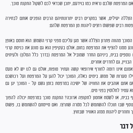
אם המרפסת שלכם נראית כמו בוידעם, יתכן שכדאי לכם לשקול התקנת סוכך.
הצללה יעילים, אשר במקרים רבים יתרונותיהם הרבים הופכים אותם לבחירה
פסות רבים שפשוט רוצים ליהנות מן המרפסת שלהם:
הסוכך מהווה פתרון הצללה אשר מגן עליכם מפני קרני השמש: הוא חוסם באופן
נע ממנו להציף את המרפסת בחום, אולם בעקיפין הוא גם מונע את כניסת קרני
וספים בבית, ביניהם החדר שמוביל אל המרפסת (בדרך כלל הסלון) ולעיתים
הבניין, גם לחדרים אחרים.
מנם אינו דומה לחורף אירופאי קשה ועתיר סופות, אולם גם לנו יש לא מעט
ילו סערות של ממש. בימים כאלה, הסוכך יכול להגן על המרפסת ועל רכושכם
אם אתם אוהבים את החוויה של ישיבה במרפסת בזמן גשם קל – הסוכך יגן גם
 עמיד לחלוטין בפני מים.
ף בבית, או לשטח אחסון לתקופה ארוכה? התקנת סוכך במרפסת יכולה להפוך
נוסף שבו תוכלו להשתמש לכל מטרה שתרצו. ואם סיימתם להשתמש בו, פשוט
וחוזרים ליהנות ממזג האוויר שבחוץ.
ל דבר